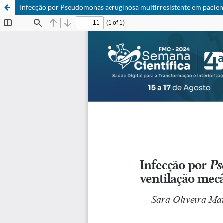
Infecção por Pseudomonas aeruginosa multirresistente em pacien