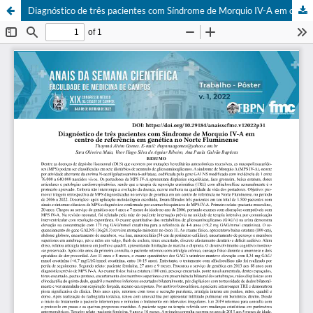
Diagnóstico de três pacientes com Síndrome de Morquio IV-A em centro de referência em genética no Norte Fluminense