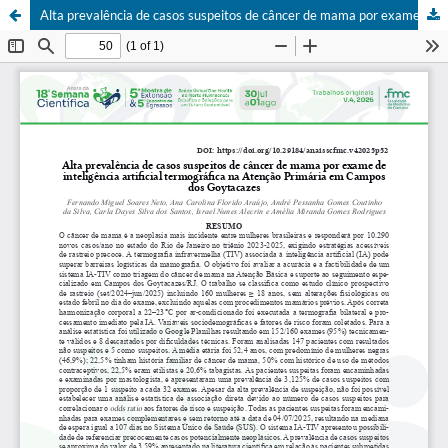
Alta prevalência de casos suspeitos de câncer de mama por exame de inteligência artificial termográfica na Atenção Primária em Campos dos Goytacazes