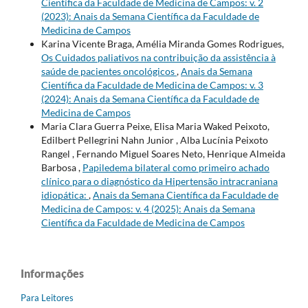
Científica da Faculdade de Medicina de Campos: v. 2
(2023): Anais da Semana Científica da Faculdade de
Medicina de Campos
Karina Vicente Braga, Amélia Miranda Gomes Rodrigues,
Os Cuidados paliativos na contribuição da assistência à
saúde de pacientes oncológicos
,
Anais da Semana
Científica da Faculdade de Medicina de Campos: v. 3
(2024): Anais da Semana Científica da Faculdade de
Medicina de Campos
Maria Clara Guerra Peixe, Elisa Maria Waked Peixoto,
Edilbert Pellegrini Nahn Junior , Alba Lucínia Peixoto
Rangel , Fernando Miguel Soares Neto, Henrique Almeida
Barbosa ,
Papiledema bilateral como primeiro achado
clínico para o diagnóstico da Hipertensão intracraniana
idiopática:
,
Anais da Semana Científica da Faculdade de
Medicina de Campos: v. 4 (2025): Anais da Semana
Científica da Faculdade de Medicina de Campos
Informações
Para Leitores