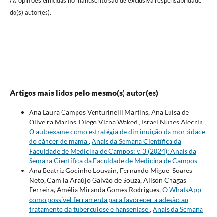
As opiniões emitidas no manuscrito são de exclusiva responsabilidade
do(s) autor(es).
Artigos mais lidos pelo mesmo(s) autor(es)
Ana Laura Campos Venturinelli Martins, Ana Luísa de
Oliveira Marins, Diego Viana Waked , Israel Nunes Alecrin ,
O autoexame como estratégia de diminuição da morbidade
do câncer de mama
,
Anais da Semana Científica da
Faculdade de Medicina de Campos: v. 3 (2024): Anais da
Semana Científica da Faculdade de Medicina de Campos
Ana Beatriz Godinho Louvain, Fernando Miguel Soares
Neto, Camila Araújo Galvão de Souza, Alison Chagas
Ferreira, Amélia Miranda Gomes Rodrigues,
O WhatsApp
como possível ferramenta para favorecer a adesão ao
tratamento da tuberculose e hanseníase
,
Anais da Semana