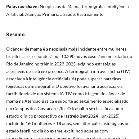
Palavras-chave:
Neoplasias da Mama, Termografia, Inteligência
Artificial, Atenção Primária à Saúde, Rastreamento
Resumo
O câncer de mama é a neoplasia mais incidente entre mulheres
brasileiras e responderá por 10.290 novos casos/ano no estado do
Rio de Janeiro no triênio 2023-2025, exigindo estratégias
acessíveis de rastreio precoce. A termografia infravermelha (TIV)
associada à inteligência artificial (IA) pode superar barreiras
logísticas da mamografia. O objetivo foi avaliar a acurácia e a
factibilidade de um sistema IA-TIV como triagem do câncer de
mama na Atenção Básica e suporte ao seguimento especializado
em Campos dos Goytacazes/RJ. O trabalho se classifica como
estudo clínico prospectivo de rastreio (set/2024–jun/2025)
incluindo 160 mulheres ≥ 18 anos, sem alterações fisiológicas ou
estado febril no dia do exame, excluindo aquelas com
procedimentos mamários prévios. Após correta harmonização