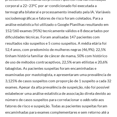
corporal a 22–23°C por ar-condicionado foi executada a
termografia bilateral e processamento imediato pela IA. Variáveis
sociodemográficas e fatores de risco foram coletados. Para a
análise estatística foi utilizado o Google Planilhas resultando em
152/160 exames (95%) tecnicamente válidos e 8 descartados por
dificuldades técnicas. Foram analisadas 147 pacientes com
resultados não suspeitos e 5 como suspeitos. A média etária foi
52,4 anos, com predomínio de mulheres negras (46,9%); 22,5%
tinham história familiar de câncer de mama, 50% com histórico
de uso de métodos contraceptivos, 22,5% eram etilistas e 20,6%
tabagistas. As pacientes suspeitas foram encaminhadas e
examinadas por mastologista, e apresentaram uma prevalência de
3,125% de casos suspeitos com proporção de 1 suspeito a cada 32
exames. Apesar da alta prevalência de suspeição, não foi possível
estabelecer uma análise estatística de associação direta devido ao
número de casos suspeitos para correlacionar o
odds ratio
aos
fatores de risco e suspeição. Todas as pacientes suspeitas foram
encaminhadas para exames complementares e sem retorno até a