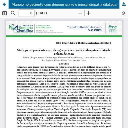
Manejo no paciente com dengue grave e miocardiopatia dilatada: