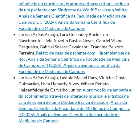
Influência do cloridrato de atomoxetina no ritmo cardíaco
de um paciente com Síndrome de Wolff Parkinson White:
,
Anais da Semana Científica da Faculdade de Medicina de
Campos: v. 3 (2024): Anais da Semana Científica da
Faculdade de Medicina de Campos
Larissa Arêas Araújo, Lara Cosendey Bucker do
Nascimento, Lívia Anzolin Bastos Neves, Gabriel Viana
Cerqueira, Gabriel Soares Cavalcanti, Francine Peixoto
Ferreira,
Relato de caso de paciente com Hipomelanose de
Ito:
,
Anais da Semana Científica da Faculdade de Medicina
de Campos: v. 4 (2025): Anais da Semana Científica da
Faculdade de Medicina de Campos
Larissa Arêas Araújo, Lavínia Maciel Paes, Vinícius Costa
Guimarães, Lívia Hemerly Alves, Wilson Renato
Heidenfelder de Carvalho Junior,
A promoção da empatia e
do acolhimento através da interação musical e artística na
sala de espera de uma Unidade Básica de Saúde
,
Anais da
Semana Científica da Faculdade de Medicina de Campos: v.
4 (2025): Anais da Semana Científica da Faculdade de
Medicina de Campos