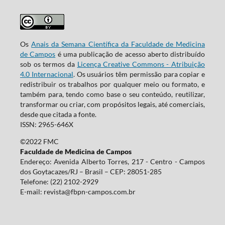
Os
Anais da Semana Científica da Faculdade de Medicina
de Campos
é uma publicação de acesso aberto distribuído
sob os termos da
Licença Creative Commons - Atribuição
4.0 Internacional
. Os usuários têm permissão para copiar e
redistribuir os trabalhos por qualquer meio ou formato, e
também para, tendo como base o seu conteúdo, reutilizar,
transformar ou criar, com propósitos legais, até comerciais,
desde que citada a fonte.
ISSN: 2965-646X
©2022 FMC
Faculdade de Medicina de Campos
Endereço: Avenida Alberto Torres, 217 - Centro - Campos
dos Goytacazes/RJ – Brasil – CEP: 28051-285
Telefone: (22) 2102-2929
E-mail:
revista@fbpn-campos.com.br