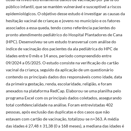
público infantil, que se mantém vulnerável e susceptível a riscos
epidemiológicos. O objetivo desse estudo é investigar as causas da
hesitação vacinal de crianças e jovens no município e os fatores
associados a essa queda, tendo como referência pacientes do
pronto atendimento pediátrico do Hospital Plantadores de Cana
(HPC). Desenvolveu-se um estudo transversal com análise do
índice de vacinação dos pacientes da ala pediátrica do HPC de
idades entre 0 mês e 14 anos, período compreendido entre
09/2024 a 05/2025. O estudo consiste na verificação do cartão
vacinal da criança, seguido da aplicação de um questionário
contendo os principais dados dos responsáveis como idade, data
da primeira gestação, renda, escolaridade, religião, e foram
anexados na plataforma RedCap. Elaborou-se uma planilha pelo
programa Excel com os principais dados coletados, assegurando
total confidencialidade na análise. Foram entrevistadas 402
pessoas, após exclusão das duplicatas e dos casos que não
estavam com cartão de vacinação, totalizou-se n=363. A média
das idades é 27,48 ± 31,38 (0 a 168 meses), a mediana das idades é