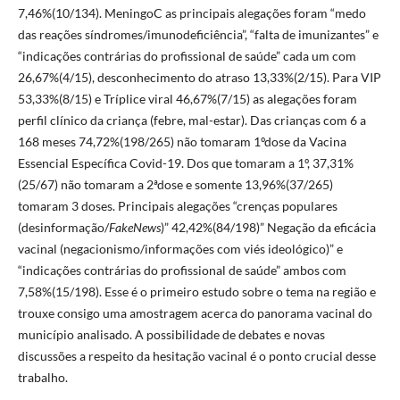
7,46%(10/134). MeningoC as principais alegações foram “medo
das reações síndromes/imunodeficiência”, “falta de imunizantes” e
“indicações contrárias do profissional de saúde” cada um com
26,67%(4/15), desconhecimento do atraso 13,33%(2/15). Para VIP
53,33%(8/15) e Tríplice viral 46,67%(7/15) as alegações foram
perfil clínico da criança (febre, mal-estar). Das crianças com 6 a
168 meses 74,72%(198/265) não tomaram 1ºdose da Vacina
Essencial Específica Covid-19. Dos que tomaram a 1º, 37,31%
(25/67) não tomaram a 2ªdose e somente 13,96%(37/265)
tomaram 3 doses. Principais alegações “crenças populares
(desinformação/
FakeNews
)” 42,42%(84/198)” Negação da eficácia
vacinal (negacionismo/informações com viés ideológico)” e
“indicações contrárias do profissional de saúde” ambos com
7,58%(15/198). Esse é o primeiro estudo sobre o tema na região e
trouxe consigo uma amostragem acerca do panorama vacinal do
município analisado. A possibilidade de debates e novas
discussões a respeito da hesitação vacinal é o ponto crucial desse
trabalho.