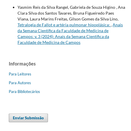
Yasmim Reis da Silva Rangel, Gabriela de Souza Higino , Ana
Clara Silva dos Santos Tavares, Bruna Figueiredo Paes
Viana, Laura Marins Freitas, Gilson Gomes da Silva Lino,
Tetralogia de Fallot e artéria pulmonar hipoplásica:
,
Anais
da Semana Científica da Faculdade de Medicina de
Campos: v. 3 (2024): Anais da Semana Científica da
Faculdade de Medicina de Campos
Informações
Para Leitores
Para Autores
Para Bibliotecários
Enviar Submissão