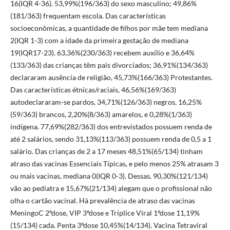
16(IQR 4-36). 53,99%(196/363) do sexo masculino; 49,86%
(181/363) frequentam escola. Das características
socioeconômicas, a quantidade de filhos por mãe tem mediana
2(IQR 1-3) com a idade da primeira gestação de mediana
19(IQR17-23). 63,36%(230/363) recebem auxílio e 36,64%
(133/363) das crianças têm pais divorciados; 36,91%(134/363)
declararam ausência de religião, 45,73%(166/363) Protestantes.
Das características étnicas/raciais, 46,56%(169/363)
autodeclararam-se pardos, 34,71%(126/363) negros, 16,25%
(59/363) brancos, 2,20%(8/363) amarelos, e 0,28%(1/363)
indígena. 77,69%(282/363) dos entrevistados possuem renda de
até 2 salários, sendo 31,13%(113/363) possuem renda de 0,5 a 1
salário. Das crianças de 2 a 17 meses 48,51%(65/134) tinham
atraso das vacinas Essenciais Típicas, e pelo menos 25% atrasam 3
ou mais vacinas, mediana 0(IQR 0-3). Dessas, 90,30%(121/134)
vão ao pediatra e 15,67%(21/134) alegam que o profissional não
olha o cartão vacinal. Há prevalência de atraso das vacinas
MeningoC 2ºdose, VIP 3ºdose e Tríplice Viral 1ºdose 11,19%
(15/134) cada. Penta 3ºdose 10,45%(14/134). Vacina Tetraviral