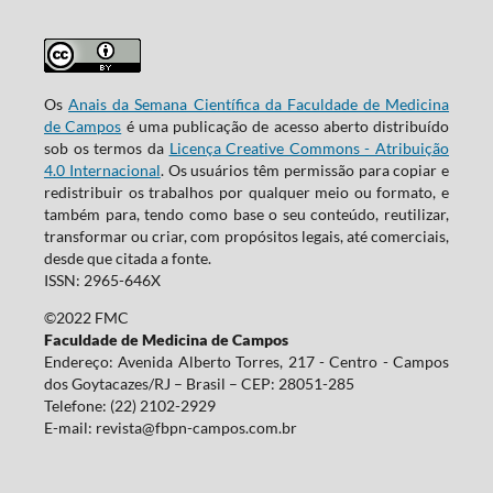
Os
Anais da Semana Científica da Faculdade de Medicina
de Campos
é uma publicação de acesso aberto distribuído
sob os termos da
Licença Creative Commons - Atribuição
4.0 Internacional
. Os usuários têm permissão para copiar e
redistribuir os trabalhos por qualquer meio ou formato, e
também para, tendo como base o seu conteúdo, reutilizar,
transformar ou criar, com propósitos legais, até comerciais,
desde que citada a fonte.
ISSN: 2965-646X
©2022 FMC
Faculdade de Medicina de Campos
Endereço: Avenida Alberto Torres, 217 - Centro - Campos
dos Goytacazes/RJ – Brasil – CEP: 28051-285
Telefone: (22) 2102-2929
E-mail:
revista@fbpn-campos.com.br