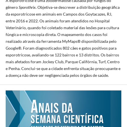
A esporotricose é uma zoodermatose causada por fungos do
gênero
Sporothrix
. Objetiva-se descrever a distribuição geográfica
da esporotricose em animais em Campos dos Goytacazes, RJ,
entre 2016 e 2022. Os animais foram atendidos no Hospital
Veterinário, quando foi coletado material das lesões para cultura
fúngica e microscopia direta. O mapeamento dos casos foi
realizado através da ferramenta MyMaps® disponibilizada pelo
Google®. Foram diagnosticados 802 cães e gatos positivos para
esporotricose, avaliando-se 122 bairros e 13 distritos. Os bairros
mais afetados foram Jockey Club, Parque Califórnia, Turf, Centro
e Penha. Conclui-se que a cidade enfrenta situação preocupante e
a doença não deve ser negligenciada pelos órgãos de saúde.