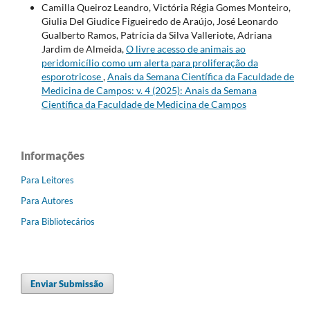
Camilla Queiroz Leandro, Victória Régia Gomes Monteiro,
Giulia Del Giudice Figueiredo de Araújo, José Leonardo
Gualberto Ramos, Patrícia da Silva Valleriote, Adriana
Jardim de Almeida,
O livre acesso de animais ao
peridomicílio como um alerta para proliferação da
esporotricose
,
Anais da Semana Científica da Faculdade de
Medicina de Campos: v. 4 (2025): Anais da Semana
Científica da Faculdade de Medicina de Campos
Informações
Para Leitores
Para Autores
Para Bibliotecários
Enviar Submissão