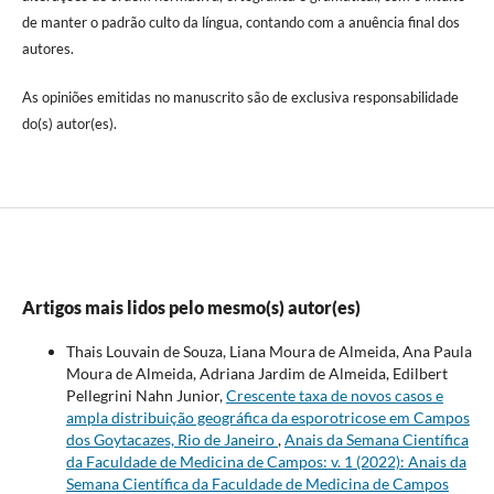
de manter o padrão culto da língua, contando com a anuência final dos
autores.
As opiniões emitidas no manuscrito são de exclusiva responsabilidade
do(s) autor(es).
Artigos mais lidos pelo mesmo(s) autor(es)
Thais Louvain de Souza, Liana Moura de Almeida, Ana Paula
Moura de Almeida, Adriana Jardim de Almeida, Edilbert
Pellegrini Nahn Junior,
Crescente taxa de novos casos e
ampla distribuição geográfica da esporotricose em Campos
dos Goytacazes, Rio de Janeiro
,
Anais da Semana Científica
da Faculdade de Medicina de Campos: v. 1 (2022): Anais da
Semana Científica da Faculdade de Medicina de Campos