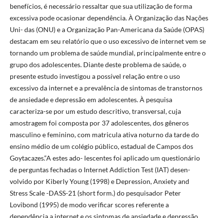
benefícios, é necessário ressaltar que sua utilização de forma
excessiva pode ocasionar dependência. À Organização das Nações
Uni- das (ONU) e a Organização Pan-Americana da Saúde (OPAS)
destacam em seu relatório que o uso excessivo de internet vem se
tornando um problema de saúde mundial, principalmente entre o
grupo dos adolescentes. Diante deste problema de saúde, o
presente estudo investigou a possível relação entre o uso
excessivo da internet e a prevalência de sintomas de transtornos
de ansiedade e depressão em adolescentes. À pesquisa
caracteriza-se por um estudo descritivo, transversal, cuja
amostragem foi composta por 37 adolescentes, dos gêneros
masculino e feminino, com matricula ativa noturno da tarde do
ensino médio de um colégio público, estadual de Campos dos
Goytacazes.“A estes ado- lescentes foi aplicado um questionário
de perguntas fechadas o Internet Addiction Test (IAT) desen-
volvido por Kiberly Young (1998) e Depression, Anxiety and
Stress Scale -DASS-21 (short form.) do pesquisador Peter
Lovibond (1995) de modo verificar scores referente a
dependência a internet e os sintomas de ansiedade e depressão.