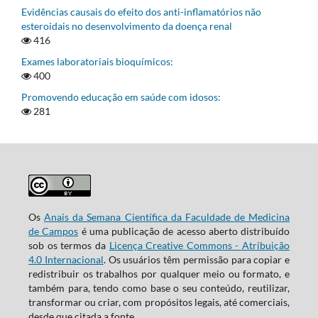
Evidências causais do efeito dos anti-inflamatórios não
esteroidais no desenvolvimento da doença renal
416
Exames laboratoriais bioquímicos:
400
Promovendo educação em saúde com idosos:
281
Os
Anais da Semana Científica da Faculdade de Medicina
de Campos
é uma publicação de acesso aberto distribuído
sob os termos da
Licença Creative Commons - Atribuição
4.0 Internacional
. Os usuários têm permissão para copiar e
redistribuir os trabalhos por qualquer meio ou formato, e
também para, tendo como base o seu conteúdo, reutilizar,
transformar ou criar, com propósitos legais, até comerciais,
desde que citada a fonte.