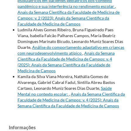
psiquiátricos em pacientes pediátricos pós-contexto
pandêmico e sua interferência no rendimento escolar
,
Anais da Semana Científica da Faculdade de Medicina de
Campos: v. 2 (2023): Anais da Semana Científica da
Faculdade de Medicina de Campos
Ludmila Alves Gomes Ribeiro, Bruna Figueiredo Paes
Viana, Isabella Falcão Palhares Campos, Maria Beatriz
Domingues Marinato Bicudo, Leonardo Muniz Soares Dias
Duarte,
Análise do comportamento adaptativo em crianças
com neurodesenvolvimento atípico
,
Anais da Semana
Científica da Faculdade de Medicina de Campos: v. 4
(2025): Anais da Semana Científica da Faculdade de
Medicina de Campos
Kamila da Silva Viana Moreira, Nathália Gomes de
Alvarenga, Gabriel Cabral Fadul, Sintilla Abreu Bastos
Cartaxo, Leonardo Muniz Soares Dias Duarte,
Saúde
Mental no contexto escolar:
,
Anais da Semana Científica da
Faculdade de Medicina de Campos: v. 4 (2025): Anais da
Semana Científica da Faculdade de Medicina de Campos
Informações