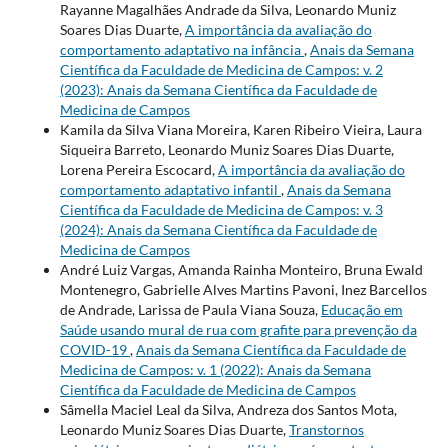
Rayanne Magalhães Andrade da Silva, Leonardo Muniz
Soares Dias Duarte,
A importância da avaliação do
comportamento adaptativo na infância
,
Anais da Semana
Científica da Faculdade de Medicina de Campos: v. 2
(2023): Anais da Semana Científica da Faculdade de
Medicina de Campos
Kamila da Silva Viana Moreira, Karen Ribeiro Vieira, Laura
Siqueira Barreto, Leonardo Muniz Soares Dias Duarte,
Lorena Pereira Escocard,
A importância da avaliação do
comportamento adaptativo infantil
,
Anais da Semana
Científica da Faculdade de Medicina de Campos: v. 3
(2024): Anais da Semana Científica da Faculdade de
Medicina de Campos
André Luiz Vargas, Amanda Rainha Monteiro, Bruna Ewald
Montenegro, Gabrielle Alves Martins Pavoni, Inez Barcellos
de Andrade, Larissa de Paula Viana Souza,
Educação em
Saúde usando mural de rua com grafite para prevenção da
COVID-19
,
Anais da Semana Científica da Faculdade de
Medicina de Campos: v. 1 (2022): Anais da Semana
Científica da Faculdade de Medicina de Campos
Sâmella Maciel Leal da Silva, Andreza dos Santos Mota,
Leonardo Muniz Soares Dias Duarte,
Transtornos