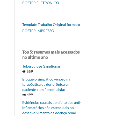
PÔSTER ELETRÔNICO
Template Trabalho Original formato
POSTER IMPRESSO
Top 5: resumos mais acessados
no último ano
Tuberculose Ganglionar:
559
Bloqueio simpático venoso na
terapêutica da dor crônica em
paciente com fibromialgia:
499
Evidências causais do efeito dos anti-
inflamatórios não esteroidais no
desenvolvimento da doença renal