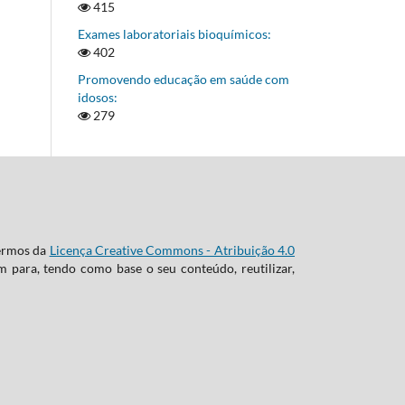
415
Exames laboratoriais bioquímicos:
402
Promovendo educação em saúde com
idosos:
279
termos da
Licença Creative Commons - Atribuição 4.0
m para, tendo como base o seu conteúdo, reutilizar,