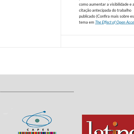
como aumentar a visibilidade e 
citação antecipada do trabalho
publicado (Confira mais sobre e
tema em
The Effect of Open Acce
...................................................................................