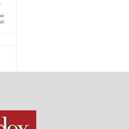
a
sse
ss
).