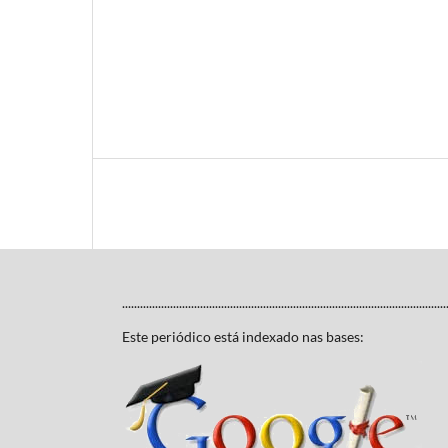
............................................................................................................
Este periódico está indexado nas bases: