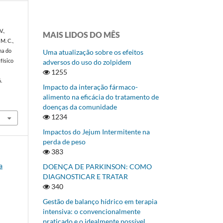
V.,
MAIS LIDOS DO MÊS
M. C.,
na do
Uma atualização sobre os efeitos
 físico
adversos do uso do zolpidem
1255
.
Impacto da interação fármaco-
alimento na eficácia do tratamento de
doenças da comunidade
1234
Impactos do Jejum Intermitente na
perda de peso
383
a
DOENÇA DE PARKINSON: COMO
DIAGNOSTICAR E TRATAR
340
Gestão de balanço hídrico em terapia
intensiva: o convencionalmente
praticado e o idealmente possível