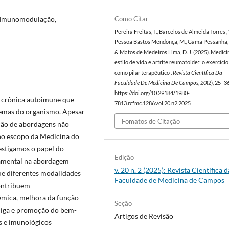
, Imunomodulação,
Como Citar
Pereira Freitas, T., Barcelos de Almeida Torres , 
Pessoa Bastos Mendonça, M., Gama Pessanha, 
& Matos de Medeiros Lima, D. J. (2025). Medici
estilo de vida e artrite reumatoide:: o exercício
como pilar terapêutico .
Revista Científica Da
Faculdade De Medicina De Campos
,
20
(2), 25–36
https://doi.org/10.29184/1980-
a crônica autoimune que
7813.rcfmc.1286.vol.20.n2.2025
temas do organismo. Apesar
Fomatos de Citação
ção de abordagens não
no escopo da Medicina do
vestigamos o papel do
Edição
damental na abordagem
v. 20 n. 2 (2025): Revista Científica d
e diferentes modalidades
Faculdade de Medicina de Campos
contribuem
têmica, melhora da função
Seção
adiga e promoção do bem-
Artigos de Revisão
os e imunológicos