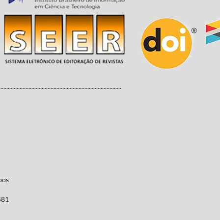
...................................................................................
pos
581