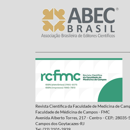
............................................................................................................
Revista Científica da Faculdade de Medicina de Cam
Faculdade de Médicina de Campos - FMC
Avenida Alberto Torres, 217 - Centro - CEP.: 28035-
Campos dos Goytacazes-RJ
Tel: (22) 2101-2929