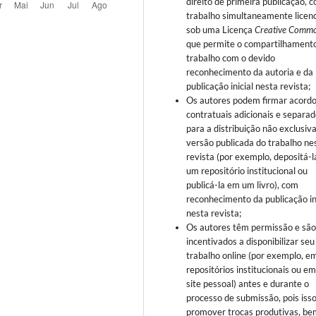
direito de primeira publicação, 
trabalho simultaneamente licen
sob uma Licença
Creative Comm
que permite o compartilhament
trabalho com o devido
reconhecimento da autoria e da
publicação inicial nesta revista;
Os autores podem firmar acord
contratuais adicionais e separa
para a distribuição não exclusiv
versão publicada do trabalho ne
revista (por exemplo, depositá-
um repositório institucional ou
publicá-la em um livro), com
reconhecimento da publicação in
nesta revista;
Os autores têm permissão e sã
incentivados a disponibilizar seu
trabalho online (por exemplo, e
repositórios institucionais ou e
site pessoal) antes e durante o
processo de submissão, pois iss
promover trocas produtivas, be