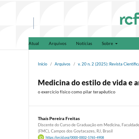
Atual
Arquivos
Notícias
Sobre
Início
/
Arquivos
/
v. 20 n. 2 (2025): Revista Cientí
Medicina do estilo de vida e 
o exercício físico como pilar terapêutico
Thaís Pereira Freitas
Discente do Curso de Graduação em Medicina, Faculdad
(FMC), Campos dos Goytacazes, RJ, Brasil
https://orcid.org/0000-0002-5765-4908