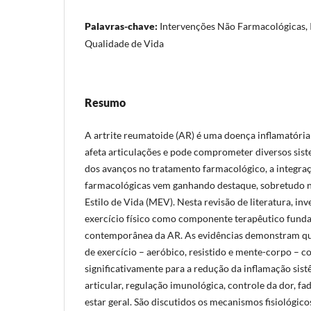
Palavras-chave:
Intervenções Não Farmacológicas
Qualidade de Vida
Resumo
A artrite reumatoide (AR) é uma doença inflamatóri
afeta articulações e pode comprometer diversos sis
dos avanços no tratamento farmacológico, a integra
farmacológicas vem ganhando destaque, sobretudo 
Estilo de Vida (MEV). Nesta revisão de literatura, in
exercício físico como componente terapêutico fun
contemporânea da AR. As evidências demonstram qu
de exercício – aeróbico, resistido e mente-corpo – 
significativamente para a redução da inflamação sis
articular, regulação imunológica, controle da dor, f
estar geral. São discutidos os mecanismos fisiológic