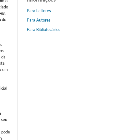
com o
ciado
Para Leitores
ons
,
o do
Para Autores
Para Bibliotecários
os
dos
a da
sta
la em
icial
o
m
m seu
o pode
m