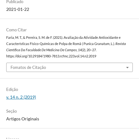
Publicado
2021-01-22
Como Citar
Faria, M. T., & Pereira, S. M. de F. (2021). Avaliação da Atividade Antioxidante e
Características Físico-Químicas de Polpa de Romã ( Punica Granatum, L.).
Revista
Científica Da Faculdade De Medicina De Campos
,
14
(2), 20–27.
https://doi.org/10.29184/1980-7813.rcfmc.223.vol.14.n2.2019
Fomatos de Citação
Edição
v. 14 n. 2 (2019)
Seção
Artigos Originais