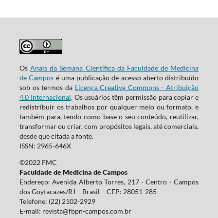
Os
Anais da Semana Científica da Faculdade de Medicina
de Campos
é uma publicação de acesso aberto distribuído
sob os termos da
Licença Creative Commons - Atribuição
4.0 Internacional
. Os usuários têm permissão para copiar e
redistribuir os trabalhos por qualquer meio ou formato, e
também para, tendo como base o seu conteúdo, reutilizar,
transformar ou criar, com propósitos legais, até comerciais,
desde que citada a fonte.
ISSN: 2965-646X
©2022 FMC
Faculdade de Medicina de Campos
Endereço: Avenida Alberto Torres, 217 - Centro - Campos
dos Goytacazes/RJ – Brasil – CEP: 28051-285
Telefone: (22) 2102-2929
E-mail:
revista@fbpn-campos.com.br