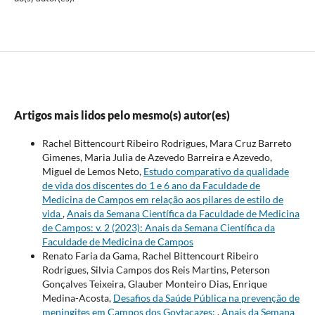
Artigos mais lidos pelo mesmo(s) autor(es)
Rachel Bittencourt Ribeiro Rodrigues, Mara Cruz Barreto
Gimenes, Maria Julia de Azevedo Barreira e Azevedo,
Miguel de Lemos Neto,
Estudo comparativo da qualidade
de vida dos discentes do 1 e 6 ano da Faculdade de
Medicina de Campos em relação aos pilares de estilo de
vida
,
Anais da Semana Científica da Faculdade de Medicina
de Campos: v. 2 (2023): Anais da Semana Científica da
Faculdade de Medicina de Campos
Renato Faria da Gama, Rachel Bittencourt Ribeiro
Rodrigues, Silvia Campos dos Reis Martins, Peterson
Gonçalves Teixeira, Glauber Monteiro Dias, Enrique
Medina-Acosta,
Desafios da Saúde Pública na prevenção de
meningites em Campos dos Goytacazes:
,
Anais da Semana