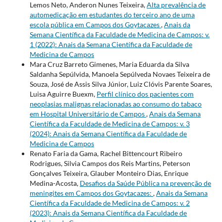
Lemos Neto, Anderon Nunes Teixeira,
Alta prevalência de
automedicação em estudantes do terceiro ano de uma
escola pública em Campos dos Goytacazes
,
Anais da
Semana Científica da Faculdade de Medicina de Campos: v.
1 (2022): Anais da Semana Científica da Faculdade de
Medicina de Campos
Mara Cruz Barreto Gimenes, Maria Eduarda da Silva
Saldanha Sepúlvida, Manoela Sepúlveda Novaes Teixeira de
Souza, José de Assis Silva Júnior, Luiz Clóvis Parente Soares,
Luisa Aguirre Buexm,
Perfil clínico dos pacientes com
neoplasias malignas relacionadas ao consumo do tabaco
em Hospital Universitário de Campos
,
Anais da Semana
Científica da Faculdade de Medicina de Campos: v. 3
(2024): Anais da Semana Científica da Faculdade de
Medicina de Campos
Renato Faria da Gama, Rachel Bittencourt Ribeiro
Rodrigues, Silvia Campos dos Reis Martins, Peterson
Gonçalves Teixeira, Glauber Monteiro Dias, Enrique
Medina-Acosta,
Desafios da Saúde Pública na prevenção de
meningites em Campos dos Goytacazes:
,
Anais da Semana
Científica da Faculdade de Medicina de Campos: v. 2
(2023): Anais da Semana Científica da Faculdade de