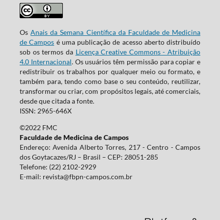
Os
Anais da Semana Científica da Faculdade de Medicina
de Campos
é uma publicação de acesso aberto distribuído
sob os termos da
Licença Creative Commons - Atribuição
4.0 Internacional
. Os usuários têm permissão para copiar e
redistribuir os trabalhos por qualquer meio ou formato, e
também para, tendo como base o seu conteúdo, reutilizar,
transformar ou criar, com propósitos legais, até comerciais,
desde que citada a fonte.
ISSN: 2965-646X
©2022 FMC
Faculdade de Medicina de Campos
Endereço: Avenida Alberto Torres, 217 - Centro - Campos
dos Goytacazes/RJ – Brasil – CEP: 28051-285
Telefone: (22) 2102-2929
E-mail:
revista@fbpn-campos.com.br