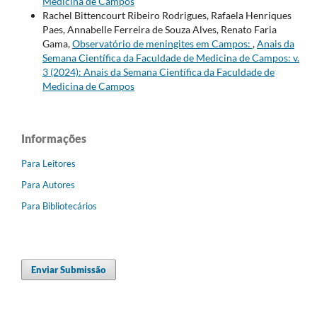
Medicina de Campos
Rachel Bittencourt Ribeiro Rodrigues, Rafaela Henriques
Paes, Annabelle Ferreira de Souza Alves, Renato Faria
Gama,
Observatório de meningites em Campos:
,
Anais da
Semana Científica da Faculdade de Medicina de Campos: v.
3 (2024): Anais da Semana Científica da Faculdade de
Medicina de Campos
Informações
Para Leitores
Para Autores
Para Bibliotecários
Enviar Submissão