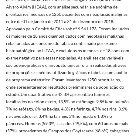
Álvaro Alvim (HEAA), com análise secundária e anônima de
prontuários médicos de 1250 pacientes com neoplasias malignas
entre de 01 de janeiro de 2011 a 31 de dezembro de 2018.
Aprovado pelo Comitê de Ética sob nº 6.541.173. Foram incluídos
os maiores de 18 anos diagnosticados com neoplasias malignas
relacionadas ao consumo do tabaco confirmado por exame
histopatológico no HEAA, e excluídos os menores de 18 anos com
exame negativo para essas neoplasias. As análises das variáveis
sociodemográficas e clinicopatológicas foram realizadas através
de proporções e médias, utilizando gráficos e tabelas com auxílio
de programa estatístico. Foram levantados 1250 prontuários,
onde apresentaremos resultados preliminares da população do
estudo. Um quantitativo de 42,3% apresentava tumores
localizados no cólon e reto, 13,5% no estômago, 9,85% no pulmão,
7% no esôfago, 6% na bexiga, 4,8% na faringe, 4,7% nos rins, 3,6%
na cavidade oral, 3,4% na laringe, 3% no fígado e 1,8% no
pâncreas. Homens (59,3%), casados (49,5%), com 60 anos ou mais
(57%), procedentes de Campos dos Goytacazes (68,6%), tabagistas