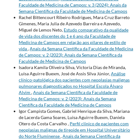
Faculdade de Medicina de Campos: v. 3 (2024): Anais da
Semana Científica da Faculdade de Medicina de Campos
Rachel Bittencourt Ribeiro Rodrigues, Mara Cruz Barreto
Gimenes, Maria Julia de Azevedo Barreira e Azevedo,
Miguel de Lemos Neto,
Estudo comparativo da qualidade
de vida dos discentes do 1 e 6 ano da Faculdade de
Medicina de Campos em relação aos pilares de estilo de
vida
,
Anais da Semana Científica da Faculdade de Medicina
de Campos: v. 2 (2023): Anais da Semana Científica da
Faculdade de Medicina de Campos
Isadora Kamila Oliveira Silva, Victoria Dias de Miranda,
Luisa Aguirre Buexm, José de Assis Silva Júnior,
Análise
clínico-patológica dos pacientes com neoplasias malignas
pulmonares diagnosticados no Hospital Escola Álvaro
Alvim
,
Anais da Semana Científica da Faculdade de
Medicina de Campos: v. 2 (2023): Anais da Semana
Científica da Faculdade de Medicina de Campos
Igor Campista Gomes, Gabriel Henrique da Silva, Mariana
de Lacerda Gama Soares, Luisa Aguirre Buexm, Daniela
Otero da Costa Carvalho ,
Perfil clínico de pacientes com
neoplasias malignas de tireoide em Hospital Universitário
do Norte Fluminense
,
Anais da Semana Científica da