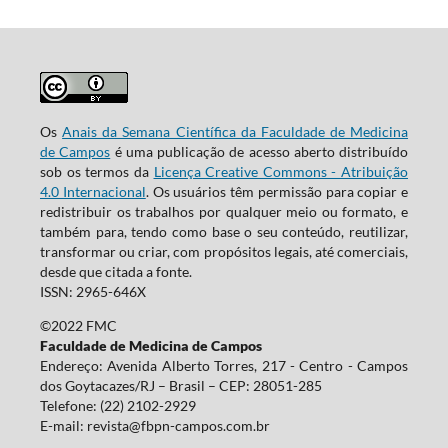
Os
Anais da Semana Científica da Faculdade de Medicina
de Campos
é uma publicação de acesso aberto distribuído
sob os termos da
Licença Creative Commons - Atribuição
4.0 Internacional
. Os usuários têm permissão para copiar e
redistribuir os trabalhos por qualquer meio ou formato, e
também para, tendo como base o seu conteúdo, reutilizar,
transformar ou criar, com propósitos legais, até comerciais,
desde que citada a fonte.
ISSN: 2965-646X
©2022 FMC
Faculdade de Medicina de Campos
Endereço: Avenida Alberto Torres, 217 - Centro - Campos
dos Goytacazes/RJ – Brasil – CEP: 28051-285
Telefone: (22) 2102-2929
E-mail:
revista@fbpn-campos.com.br