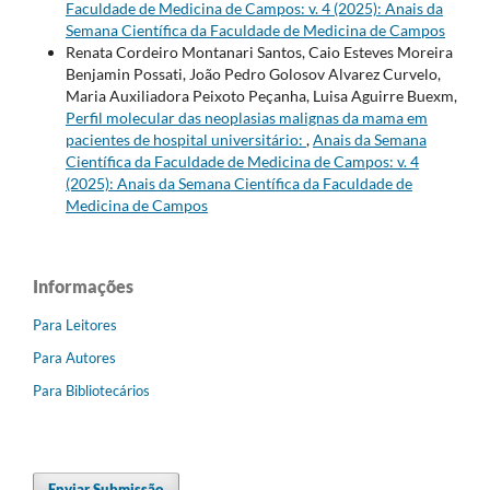
Faculdade de Medicina de Campos: v. 4 (2025): Anais da
Semana Científica da Faculdade de Medicina de Campos
Renata Cordeiro Montanari Santos, Caio Esteves Moreira
Benjamin Possati, João Pedro Golosov Alvarez Curvelo,
Maria Auxiliadora Peixoto Peçanha, Luisa Aguirre Buexm,
Perfil molecular das neoplasias malignas da mama em
pacientes de hospital universitário:
,
Anais da Semana
Científica da Faculdade de Medicina de Campos: v. 4
(2025): Anais da Semana Científica da Faculdade de
Medicina de Campos
Informações
Para Leitores
Para Autores
Para Bibliotecários
Enviar Submissão