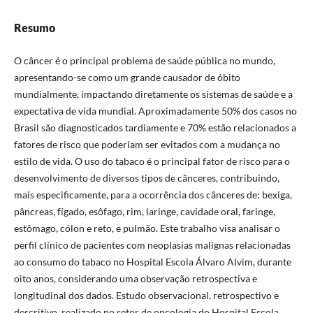
Resumo
O câncer é o principal problema de saúde pública no mundo,
apresentando-se como um grande causador de óbito
mundialmente, impactando diretamente os sistemas de saúde e a
expectativa de vida mundial. Aproximadamente 50% dos casos no
Brasil são diagnosticados tardiamente e 70% estão relacionados a
fatores de risco que poderiam ser evitados com a mudança no
estilo de vida. O uso do tabaco é o principal fator de risco para o
desenvolvimento de diversos tipos de cânceres, contribuindo,
mais especificamente, para a ocorrência dos cânceres de: bexiga,
pâncreas, fígado, esôfago, rim, laringe, cavidade oral, faringe,
estômago, cólon e reto, e pulmão. Este trabalho visa analisar o
perfil clínico de pacientes com neoplasias malignas relacionadas
ao consumo do tabaco no Hospital Escola Álvaro Alvim, durante
oito anos, considerando uma observação retrospectiva e
longitudinal dos dados. Estudo observacional, retrospectivo e
descritivo, realizado no setor de oncologia do Hospital Escola