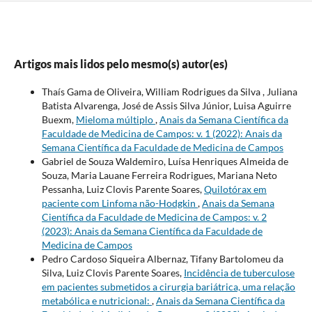
Artigos mais lidos pelo mesmo(s) autor(es)
Thaís Gama de Oliveira, William Rodrigues da Silva , Juliana
Batista Alvarenga, José de Assis Silva Júnior, Luisa Aguirre
Buexm,
Mieloma múltiplo
,
Anais da Semana Científica da
Faculdade de Medicina de Campos: v. 1 (2022): Anais da
Semana Científica da Faculdade de Medicina de Campos
Gabriel de Souza Waldemiro, Luísa Henriques Almeida de
Souza, Maria Lauane Ferreira Rodrigues, Mariana Neto
Pessanha, Luiz Clovis Parente Soares,
Quilotórax em
paciente com Linfoma não-Hodgkin
,
Anais da Semana
Científica da Faculdade de Medicina de Campos: v. 2
(2023): Anais da Semana Científica da Faculdade de
Medicina de Campos
Pedro Cardoso Siqueira Albernaz, Tifany Bartolomeu da
Silva, Luiz Clovis Parente Soares,
Incidência de tuberculose
em pacientes submetidos a cirurgia bariátrica, uma relação
metabólica e nutricional:
,
Anais da Semana Científica da