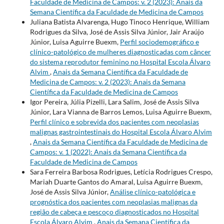
Faculdade de Medicina de Campos: v. 2 (2023): Anais da
Semana Científica da Faculdade de Medicina de Campos
Juliana Batista Alvarenga, Hugo Tinoco Henrique, William
Rodrigues da Silva, José de Assis Silva Júnior, Jair Araújo
Júnior, Luisa Aguirre Buexm,
Perfil sociodemográfico e
clínico-patológico de mulheres diagnosticadas com câncer
do sistema reprodutor feminino no Hospital Escola Álvaro
Alvim
,
Anais da Semana Científica da Faculdade de
Medicina de Campos: v. 2 (2023): Anais da Semana
Científica da Faculdade de Medicina de Campos
Igor Pereira, Júlia Pizelli, Lara Salim, José de Assis Silva
Júnior, Lara Vianna de Barros Lemos, Luisa Aguirre Buexm,
Perfil clínico e sobrevida dos pacientes com neoplasias
malignas gastrointestinais do Hospital Escola Álvaro Alvim
,
Anais da Semana Científica da Faculdade de Medicina de
Campos: v. 1 (2022): Anais da Semana Científica da
Faculdade de Medicina de Campos
Sara Ferreira Barbosa Rodrigues, Letícia Rodrigues Crespo,
Mariah Duarte Gantos do Amaral, Luisa Aguirre Buexm,
José de Assis Silva Júnior,
Análise clínico-patológica e
prognóstica dos pacientes com neoplasias malignas da
região de cabeça e pescoço diagnosticados no Hospital
Escola Álvaro Alvim
,
Anais da Semana Científica da