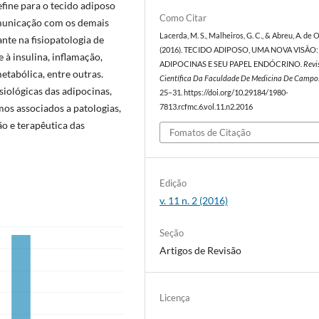
fine para o tecido adiposo
Como Citar
municação com os demais
Lacerda, M. S., Malheiros, G. C., & Abreu, A. de O
nte na fisiopatologia de
(2016). TECIDO ADIPOSO, UMA NOVA VISÃO:
 à insulina, inflamação,
ADIPOCINAS E SEU PAPEL ENDÓCRINO.
Revi
etabólica, entre outras.
Científica Da Faculdade De Medicina De Campo
siológicas das adipocinas,
25–31. https://doi.org/10.29184/1980-
os associados a patologias,
7813.rcfmc.6.vol.11.n2.2016
o e terapêutica das
Fomatos de Citação
Edição
v. 11 n. 2 (2016)
Seção
Artigos de Revisão
Licença