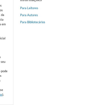
os
Para Leitores
dos
a da
Para Autores
sta
Para Bibliotecários
la em
icial
o
m
m seu
o pode
m
a
sse
ss
).