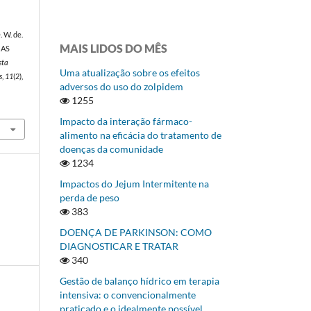
. W. de.
MAIS LIDOS DO MÊS
 AS
sta
Uma atualização sobre os efeitos
s
,
11
(2),
adversos do uso do zolpidem
1255
Impacto da interação fármaco-
alimento na eficácia do tratamento de
doenças da comunidade
1234
Impactos do Jejum Intermitente na
perda de peso
383
DOENÇA DE PARKINSON: COMO
DIAGNOSTICAR E TRATAR
340
Gestão de balanço hídrico em terapia
intensiva: o convencionalmente
praticado e o idealmente possível