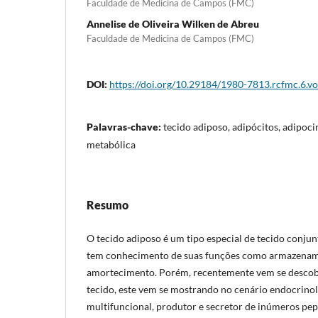
Faculdade de Medicina de Campos (FMC)
Annelise de Oliveira Wilken de Abreu
Faculdade de Medicina de Campos (FMC)
DOI:
https://doi.org/10.29184/1980-7813.rcfmc.6.vo
Palavras-chave:
tecido adiposo, adipócitos, adipoci
metabólica
Resumo
O tecido adiposo é um tipo especial de tecido conju
tem conhecimento de suas funções como armazenam
amortecimento. Porém, recentemente vem se descob
tecido, este vem se mostrando no cenário endocrin
multifuncional, produtor e secretor de inúmeros pept