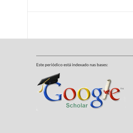
............................................................................................................
Este periódico está indexado nas bases: