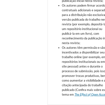
publicação inicial nesta revista;
Os autores podem firmar acord
contratuais adicionais e separa
para a distribuição não exclusiv
versão publicada do trabalho ne
revista (por exemplo, depositá-
um repositório institucional ou
publicá-la em um livro), com
reconhecimento da publicação in
nesta revista;
Os autores têm permissão e sã
incentivados a disponibilizar seu
trabalho online (por exemplo, e
repositórios institucionais ou e
site pessoal) antes e durante o
processo de submissão, pois iss
promover trocas produtivas, be
como aumentar a visibilidade e 
citação antecipada do trabalho
publicado (Confira mais sobre e
tema em
The Effect of Open Acce