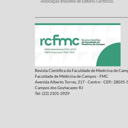
............................................................................................................
Revista Científica da Faculdade de Medicina de Cam
Faculdade de Médicina de Campos - FMC
Avenida Alberto Torres, 217 - Centro - CEP.: 28035-
Campos dos Goytacazes-RJ
Tel: (22) 2101-2929