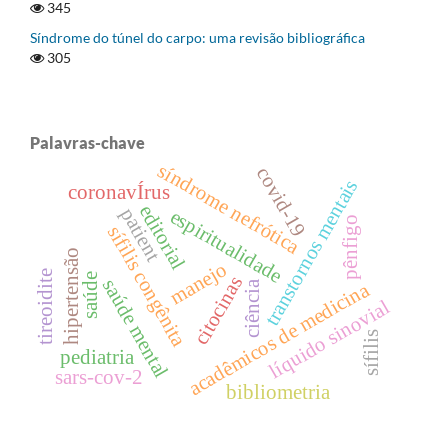
345
Síndrome do túnel do carpo: uma revisão bibliográfica
305
Palavras-chave
síndrome nefrótica
covid-19
transtornos mentais
coronavÍrus
editorial
patient
espiritualidade
pênfigo
sífilis congênita
hipertensão
manejo
tireoidite
saúde
citocinas
saúde mental
acadêmicos de medicina
ciência
líquido sinovial
sífilis
pediatria
sars-cov-2
bibliometria