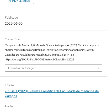
PDF (English)
Publicado
2023-06-30
Como Citar
Marques Leite Motta , T., & Miranda Gomes Rodrigues, A. (2023). Medicinal aspects,
pharmaceutical forms and Brazilian legislation regarding cannabinoids.
Revista
Científica Da Faculdade De Medicina De Campos
,
18
(1), 44–53.
https://doi.org/10.29184/1980-7813.rcfmc.809.vol.18.n1.2023
Fomatos de Citação
Edição
v. 18 n. 1 (2023): Revista Científica da Faculdade de Medicina de
Campos
Seção