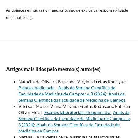
As opiniões emitidas no manuscrito são de exclusiva responsabilidade
do(s) autor(es).
Artigos mais lidos pelo mesmo(s) autor(es)
Nathália de Oliveira Pessanha, Virginia Freitas Rodrigues,
Plantas medicinais:
,
Anais da Semana Científica da
Faculdade de Medicina de Campos: v. 3 (2024): Anais da
Semana Científica da Faculdade de Medicina de Campos
Vilerson Moises Viana, Virginia Freitas Rodrigues, Patrícia
Oliver Fiuza ,
Exames laboratoriais bioquímicos:
,
Anais da
Semana Científica da Faculdade de Medicina de Campos: v.
3 (2024): Anais da Semana Científica da Faculdade de
Medicina de Campos
Natália De Oliveira Freire, Virginia Freitas Rodrigues,