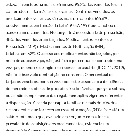
estavam vencidos há mais de 6 meses. 95,2% dos vencidos foram
comprados em farmácias e drogarias. Dentre os vencidos, os
medicamentos genéricos são os mais prevalentes (66,6%),
possivelmente, em função da Lei n° 9787/1999 que ampliou o
acesso a medicamentos. No tangente à necessidade de prescrição,
48% dos vencidos eram tarjados. Medicamentos Isentos de
Prescrição (MIP) e Medicamentos de Notificação (MN),
totalizaram 52%. O acesso aos medicamentos não tarjados, por
meio de autosserviço, não justifica o percentual encontrado uma
vez que, quando restringido seu acesso ao usuário (RDC 41/2012),
não foi observado diminuição no consumo. O percentual de
tarjados vencidos, por sua vez, pode estar associado à deficiência
do mercado na oferta de produtos fracionáveis, o que gera sobras,
ou ao não cumprimento das regulamentações vigentes referentes
à dispensação. A renda per capita familiar de mais de 70% dos
respondentes que forneceram essa informação (34%), é de até um
salário-mínimo o que, avaliado em conjunto com a forma
prevalente de aquisição dos medicamentos, evidencia um
desperdício financeiro vinculado à perda do produto que onera,