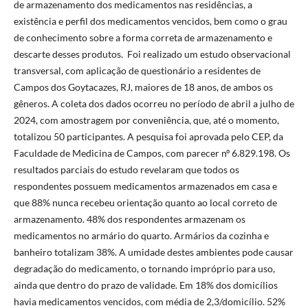
de armazenamento dos medicamentos nas residências, a
existência e perfil dos medicamentos vencidos, bem como o grau
de conhecimento sobre a forma correta de armazenamento e
descarte desses produtos. Foi realizado um estudo observacional
transversal, com aplicação de questionário a residentes de
Campos dos Goytacazes, RJ, maiores de 18 anos, de ambos os
gêneros. A coleta dos dados ocorreu no período de abril a julho de
2024, com amostragem por conveniência, que, até o momento,
totalizou 50 participantes. A pesquisa foi aprovada pelo CEP, da
Faculdade de Medicina de Campos, com parecer nº 6.829.198. Os
resultados parciais do estudo revelaram que todos os
respondentes possuem medicamentos armazenados em casa e
que 88% nunca recebeu orientação quanto ao local correto de
armazenamento. 48% dos respondentes armazenam os
medicamentos no armário do quarto. Armários da cozinha e
banheiro totalizam 38%. A umidade destes ambientes pode causar
degradação do medicamento, o tornando impróprio para uso,
ainda que dentro do prazo de validade. Em 18% dos domicílios
havia medicamentos vencidos, com média de 2,3/domicílio. 52%