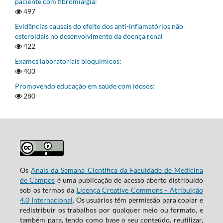
paciente com fibromialgia:
497
Evidências causais do efeito dos anti-inflamatórios não
esteroidais no desenvolvimento da doença renal
422
Exames laboratoriais bioquímicos:
403
Promovendo educação em saúde com idosos:
280
Os
Anais da Semana Científica da Faculdade de Medicina
de Campos
é uma publicação de acesso aberto distribuído
sob os termos da
Licença Creative Commons - Atribuição
4.0 Internacional
. Os usuários têm permissão para copiar e
redistribuir os trabalhos por qualquer meio ou formato, e
também para, tendo como base o seu conteúdo, reutilizar,