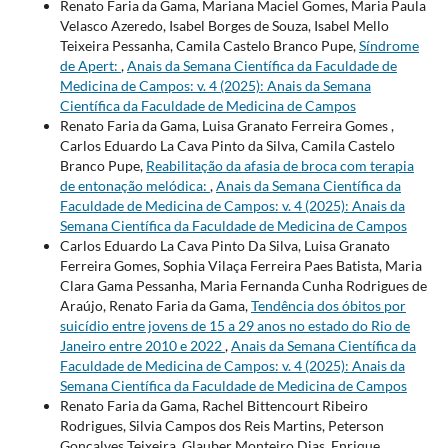
Renato Faria da Gama, Mariana Maciel Gomes, Maria Paula
Velasco Azeredo, Isabel Borges de Souza, Isabel Mello
Teixeira Pessanha, Camila Castelo Branco Pupe,
Síndrome
de Apert:
,
Anais da Semana Científica da Faculdade de
Medicina de Campos: v. 4 (2025): Anais da Semana
Científica da Faculdade de Medicina de Campos
Renato Faria da Gama, Luisa Granato Ferreira Gomes ,
Carlos Eduardo La Cava Pinto da Silva, Camila Castelo
Branco Pupe,
Reabilitação da afasia de broca com terapia
de entonação melódica:
,
Anais da Semana Científica da
Faculdade de Medicina de Campos: v. 4 (2025): Anais da
Semana Científica da Faculdade de Medicina de Campos
Carlos Eduardo La Cava Pinto Da Silva, Luisa Granato
Ferreira Gomes, Sophia Vilaça Ferreira Paes Batista, Maria
Clara Gama Pessanha, Maria Fernanda Cunha Rodrigues de
Araújo, Renato Faria da Gama,
Tendência dos óbitos por
suicídio entre jovens de 15 a 29 anos no estado do Rio de
Janeiro entre 2010 e 2022
,
Anais da Semana Científica da
Faculdade de Medicina de Campos: v. 4 (2025): Anais da
Semana Científica da Faculdade de Medicina de Campos
Renato Faria da Gama, Rachel Bittencourt Ribeiro
Rodrigues, Silvia Campos dos Reis Martins, Peterson
Gonçalves Teixeira, Glauber Monteiro Dias, Enrique