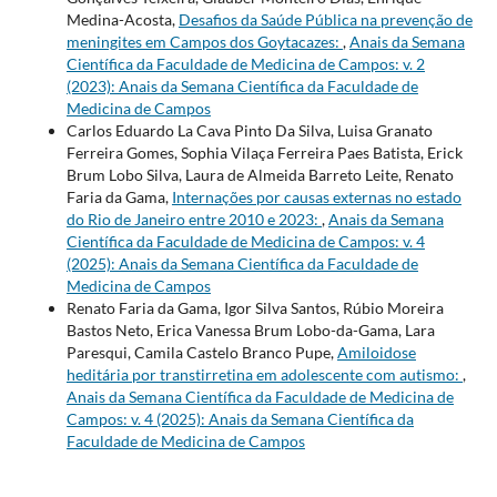
Medina-Acosta,
Desafios da Saúde Pública na prevenção de
meningites em Campos dos Goytacazes:
,
Anais da Semana
Científica da Faculdade de Medicina de Campos: v. 2
(2023): Anais da Semana Científica da Faculdade de
Medicina de Campos
Carlos Eduardo La Cava Pinto Da Silva, Luisa Granato
Ferreira Gomes, Sophia Vilaça Ferreira Paes Batista, Erick
Brum Lobo Silva, Laura de Almeida Barreto Leite, Renato
Faria da Gama,
Internações por causas externas no estado
do Rio de Janeiro entre 2010 e 2023:
,
Anais da Semana
Científica da Faculdade de Medicina de Campos: v. 4
(2025): Anais da Semana Científica da Faculdade de
Medicina de Campos
Renato Faria da Gama, Igor Silva Santos, Rúbio Moreira
Bastos Neto, Erica Vanessa Brum Lobo-da-Gama, Lara
Paresqui, Camila Castelo Branco Pupe,
Amiloidose
heditária por transtirretina em adolescente com autismo:
,
Anais da Semana Científica da Faculdade de Medicina de
Campos: v. 4 (2025): Anais da Semana Científica da
Faculdade de Medicina de Campos