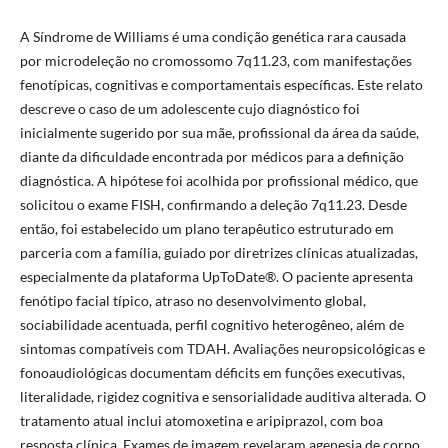
A Síndrome de Williams é uma condição genética rara causada
por microdeleção no cromossomo 7q11.23, com manifestações
fenotípicas, cognitivas e comportamentais específicas. Este relato
descreve o caso de um adolescente cujo diagnóstico foi
inicialmente sugerido por sua mãe, profissional da área da saúde,
diante da dificuldade encontrada por médicos para a definição
diagnóstica. A hipótese foi acolhida por profissional médico, que
solicitou o exame FISH, confirmando a deleção 7q11.23. Desde
então, foi estabelecido um plano terapêutico estruturado em
parceria com a família, guiado por diretrizes clínicas atualizadas,
especialmente da plataforma UpToDate®. O paciente apresenta
fenótipo facial típico, atraso no desenvolvimento global,
sociabilidade acentuada, perfil cognitivo heterogêneo, além de
sintomas compatíveis com TDAH. Avaliações neuropsicológicas e
fonoaudiológicas documentam déficits em funções executivas,
literalidade, rigidez cognitiva e sensorialidade auditiva alterada. O
tratamento atual inclui atomoxetina e aripiprazol, com boa
resposta clínica. Exames de imagem revelaram agenesia de corpo