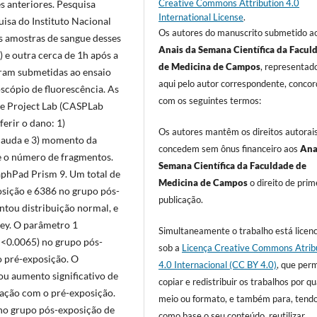
Creative Commons Attribution 4.0
s anteriores. Pesquisa
International License
.
isa do Instituto Nacional
Os autores do manuscrito submetido a
 amostras de sangue desses
Anais da Semana Científica da Facul
 e outra cerca de 1h após a
de Medicina de Campos
, representad
oram submetidas ao ensaio
aqui pelo autor correspondente, conco
scópio de fluorescência. As
com os seguintes termos:
e Project Lab (CASPLab
ferir o dano: 1)
Os autores mantêm os direitos autorai
cauda e 3) momento da
concedem sem ônus financeiro aos
Ana
e o número de fragmentos.
Semana Científica da Faculdade de
raphPad Prism 9. Um total de
Medicina de Campos
o direito de prim
sição e 6386 no grupo pós-
publicação.
entou distribuição normal, e
ey. O parâmetro 1
Simultaneamente o trabalho está licen
P<0.0065) no grupo pós-
sob a
Licença Creative Commons Atrib
 pré-exposição. O
4.0 Internacional (CC BY 4.0)
, que per
 aumento significativo de
copiar e redistribuir os trabalhos por q
ação com o pré-exposição.
meio ou formato, e também para, tend
no grupo pós-exposição de
como base o seu conteúdo, reutilizar,