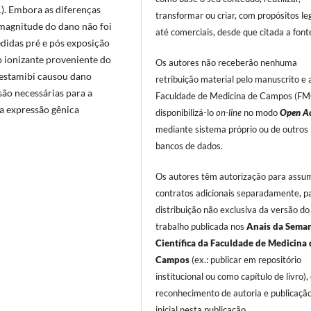
). Embora as diferenças
transformar ou criar, com propósitos leg
a magnitude do dano não foi
até comerciais, desde que citada a font
didas pré e pós exposição
o ionizante proveniente do
Os autores não receberão nenhuma
estamibi causou dano
retribuição material pelo manuscrito e 
são necessárias para a
Faculdade de Medicina de Campos (FMC
 a expressão gênica
disponibilizá-lo
on-line
no modo
Open Ac
mediante sistema próprio ou de outros
bancos de dados.
Os autores têm autorização para assum
contratos adicionais separadamente, p
distribuição não exclusiva da versão do
trabalho publicada nos
Anais da Sema
Científica da Faculdade de Medicina 
Campos
(ex.: publicar em repositório
institucional ou como capítulo de livro)
reconhecimento de autoria e publicaçã
inicial nesta publicação.