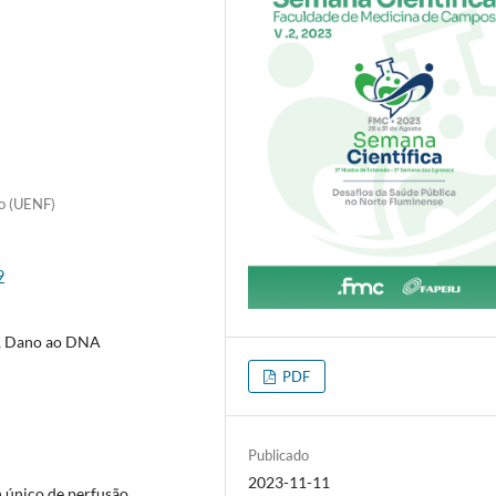
ro (UENF)
9
a, Dano ao DNA
PDF
Publicado
2023-11-11
 único de perfusão