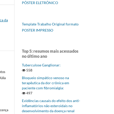
PÔSTER ELETRÔNICO
ica da
Template Trabalho Original formato
POSTER IMPRESSO
Top 5: resumos mais acessados
no último ano
Tuberculose Ganglionar:
558
ntos
Bloqueio simpático venoso na
Júlia
terapêutica da dor crônica em
paciente com fibromialgia:
497
Evidências causais do efeito dos anti-
inflamatórios não esteroidais no
icença
desenvolvimento da doença renal