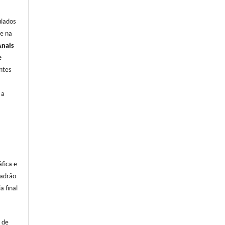
ulados
ne na
Anais
e
ntes
 a
fica e
padrão
a final
 de