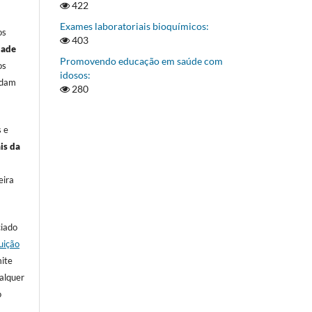
422
Exames laboratoriais bioquímicos:
os
403
dade
Promovendo educação em saúde com
os
idosos:
rdam
280
s e
is da
eira
ciado
uição
mite
ualquer
o