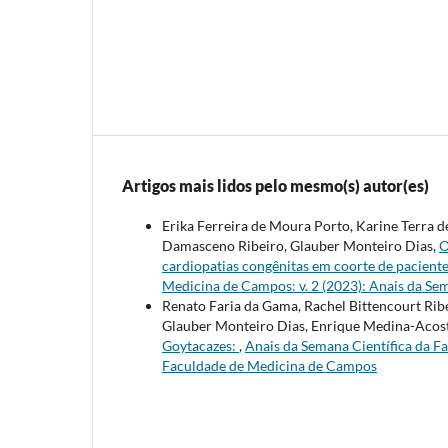
Artigos mais lidos pelo mesmo(s) autor(es)
Erika Ferreira de Moura Porto, Karine Terra d
Damasceno Ribeiro, Glauber Monteiro Dias,
O
cardiopatias congênitas em coorte de pacien
Medicina de Campos: v. 2 (2023): Anais da Se
Renato Faria da Gama, Rachel Bittencourt Ribe
Glauber Monteiro Dias, Enrique Medina-Acos
Goytacazes:
,
Anais da Semana Científica da Fa
Faculdade de Medicina de Campos