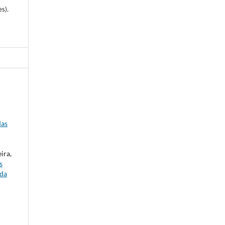
es).
das
ira,
s
 da