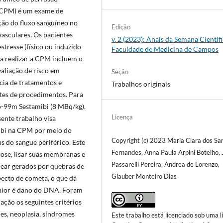
 (CPM) é um exame de
ção do fluxo sanguíneo no
Edição
asculares. Os pacientes
v. 2 (2023): Anais da Semana Científ
tresse (físico ou induzido
Faculdade de Medicina de Campos
a realizar a CPM incluem o
valiação de risco em
Seção
cia de tratamentos e
Trabalhos originais
tes de procedimentos. Para
io-99m Sestamibi (8 MBq/kg),
Licença
ente trabalho visa
mibi na CPM por meio do
Copyright (c) 2023 Maria Clara dos Sa
as do sangue periférico. Este
Fernandes, Anna Paula Arpini Botelho, 
rose, lisar suas membranas e
Passarelli Pereira, Andrea de Lorenzo,
ear gerados por quebras de
Glauber Monteiro Dias
pecto de cometa, o que dá
aior é dano do DNA. Foram
ação os seguintes critérios
es, neoplasia, síndromes
Este trabalho está licenciado sob uma l