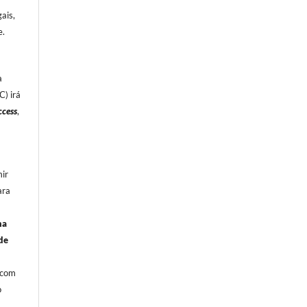
ais,
e.
a
) irá
cess
,
ir
ara
na
de
, com
o