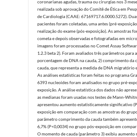
coronarianas agudas, trauma ou cirurgias nos 3 mese
realizada sob aprovação do Comitê de Ética em Pesqu
de Cardiologia (CAAE: 67169717.6.0000.5272). Duas
pacientes foram coletadas, uma antes (pré-exposição)
realização do exame (pós-exposição). As amostras f
cometa e depois observadas e fotografadas em micro
imagens foram processadas no Comet Assay Softwar
1.2.3 beta 2). Foram avaliados três parâmetros para a
porcentagem de DNA na cauda, 2) comprimento da 
cauda, que representa a medida de DNA migratório 
As análises estatísticas foram feitas no programa G
6393 nucleoides foram analisados no grupo pré-expo
exposição. A análise estatística dos dados não apres
as medianas foram usadas nos testes de Mann-Whitn
apresentou aumento estatisticamente significativo (
exposição em comparação com as amostras do grupo
parâmetro comprimento da cauda também apresentou
6,7% (P<0,0034) no grupo pós-exposição em compar
O momento de cauda (parâmetro 3) exibiu aumento 