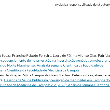
exclusiva responsabilidade do(s) autor(
e Souza, Francine Peixoto Ferreira, Laura de Fátima Afonso Dias, Patrícia
 sequenciamento de nova geração na investigação genética e molecular 
tes do Norte Fluminense
,
Anais da Semana Científica da Faculdade de
mana Científica da Faculdade de Medicina de Campos
iro Rodrigues, Silvia Campos dos Reis Martins, Peterson Gonçalves Teixe
ta,
Desafios da Saúde Pública na prevenção de meningites em Campos do
culdade de Medicina de Campos: v. 2 (2023): Anais da Semana Científica