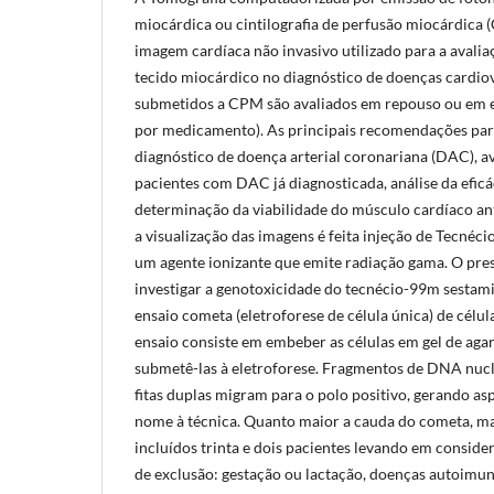
miocárdica ou cintilografia de perfusão miocárdica
imagem cardíaca não invasivo utilizado para a avalia
tecido miocárdico no diagnóstico de doenças cardiov
submetidos a CPM são avaliados em repouso ou em es
por medicamento). As principais recomendações par
diagnóstico de doença arterial coronariana (DAC), a
pacientes com DAC já diagnosticada, análise da eficá
determinação da viabilidade do músculo cardíaco an
a visualização das imagens é feita injeção de Tecnéc
um agente ionizante que emite radiação gama. O pres
investigar a genotoxicidade do tecnécio-99m sesta
ensaio cometa (eletroforese de célula única) de célul
ensaio consiste em embeber as células em gel de aga
submetê-las à eletroforese. Fragmentos de DNA nucl
fitas duplas migram para o polo positivo, gerando as
nome à técnica. Quanto maior a cauda do cometa, m
incluídos trinta e dois pacientes levando em consider
de exclusão: gestação ou lactação, doenças autoimun