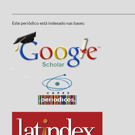
........................................................................................................................................
Este periódico está indexado nas bases: