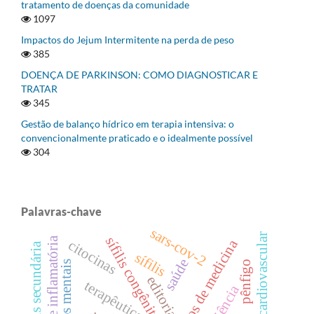
tratamento de doenças da comunidade
1097
Impactos do Jejum Intermitente na perda de peso
385
DOENÇA DE PARKINSON: COMO DIAGNOSTICAR E
TRATAR
345
Gestão de balanço hídrico em terapia intensiva: o
convencionalmente praticado e o idealmente possível
304
Palavras-chave
sars-cov-2
cardiovascular
sífilis congênita
síndrome inflamatória
acadêmicos de medicina
citocinas
sífilis secundária
sífilis
saúde
pênfigo
editorial
terapêutica
ciência