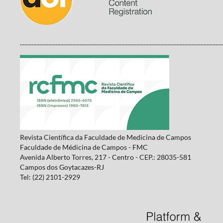
........................................................................................................................................
Revista Científica da Faculdade de Medicina de Campos
Faculdade de Médicina de Campos - FMC
Avenida Alberto Torres, 217 - Centro - CEP.: 28035-581
Campos dos Goytacazes-RJ
Tel: (22) 2101-2929