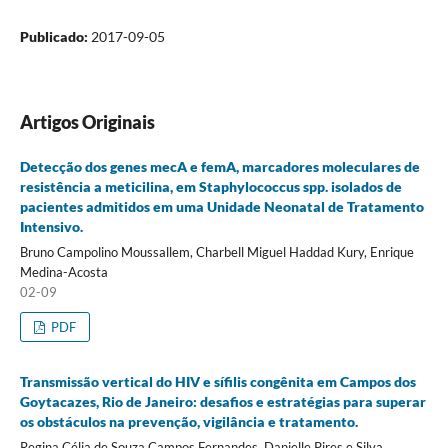
Publicado:
2017-09-05
Artigos Originais
Detecção dos genes mecA e femA, marcadores moleculares de
resistência a meticilina, em Staphylococcus spp. isolados de
pacientes admitidos em uma Unidade Neonatal de Tratamento
Intensivo.
Bruno Campolino Moussallem, Charbell Miguel Haddad Kury, Enrique
Medina-Acosta
02-09
PDF
Transmissão vertical do HIV e sífilis congênita em Campos dos
Goytacazes, Rio de Janeiro: desafios e estratégias para superar
os obstáculos na prevenção, vigilância e tratamento.
Regina Célia de Souza Campos Fernandes, Danielle Pires e Silva,