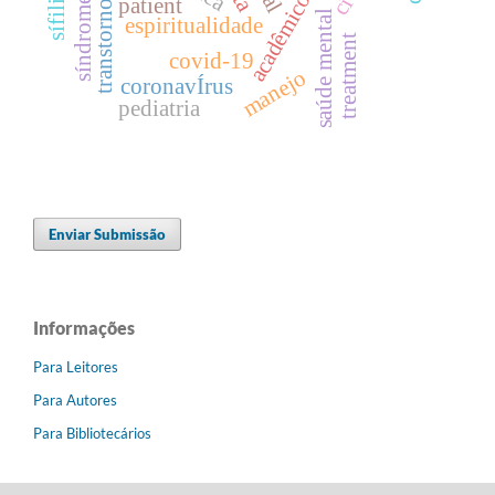
transtornos mentais
patient
saúde mental
espiritualidade
treatment
covid-19
manejo
coronavÍrus
pediatria
Enviar Submissão
Informações
Para Leitores
Para Autores
Para Bibliotecários