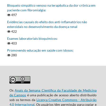
Bloqueio simpático venoso na terapêutica da dor crônica em
paciente com fibromialgia:
497
Evidências causais do efeito dos anti-inflamatórios não
esteroidais no desenvolvimento da doença renal
422
Exames laboratoriais bioquímicos:
403
Promovendo educação em saúde com idosos:
280
Os
Anais da Semana Científica da Faculdade de Medicina
de Campos
é uma publicação de acesso aberto distribuído
sob os termos da
Licença Creative Commons - Atribuição
4.0 Internacional
. Os usuários têm permissão para copiar e