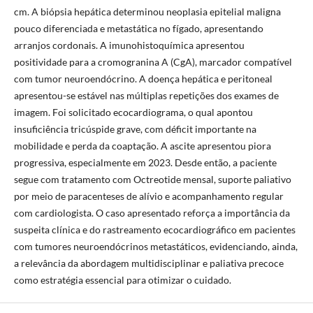
cm. A biópsia hepática determinou neoplasia epitelial maligna
pouco diferenciada e metastática no fígado, apresentando
arranjos cordonais. A imunohistoquímica apresentou
positividade para a cromogranina A (CgA), marcador compatível
com tumor neuroendócrino. A doença hepática e peritoneal
apresentou-se estável nas múltiplas repetições dos exames de
imagem. Foi solicitado ecocardiograma, o qual apontou
insuficiência tricúspide grave, com déficit importante na
mobilidade e perda da coaptação. A ascite apresentou piora
progressiva, especialmente em 2023. Desde então, a paciente
segue com tratamento com Octreotide mensal, suporte paliativo
por meio de paracenteses de alívio e acompanhamento regular
com cardiologista. O caso apresentado reforça a importância da
suspeita clínica e do rastreamento ecocardiográfico em pacientes
com tumores neuroendócrinos metastáticos, evidenciando, ainda,
a relevância da abordagem multidisciplinar e paliativa precoce
como estratégia essencial para otimizar o cuidado.