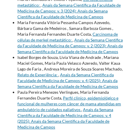
metastático:
,
Anais da Semana Científica da Faculdade de
Medicina de Campos: v. 3 (2024): Anais da Semana
Científica da Faculdade de Medicina de Campos
Maria Fernanda Vitória Pessanha Campos Azevedo,
Bárbara Gama de Medeiros , Samara Barboza Gomes ,
Maria Fernanda Fernandes Duarte Costa,
Carcinoma de
células de merkel metastático:
,
Anais da Semana Científica
da Faculdade de Medicina de Campos: v. 2 (2023): Anais da
Semana Científica da Faculdade de Medicina de Campos
Isabel Borges de Souza, Livia Viana de Andrade , Mariana
Maciel Gomes, Maria Paula Velasco Azeredo, Valter Kaua
Lago de Faria , Andreya Moreira de Souza Soares Machado,
Relato de Experiência:
,
Anais da Semana Científica da
Faculdade de Medicina de Campos: v. 4 (2025): Anais da
Semana Científica da Faculdade de Medicina de Campos
Paula Pereira Menezes Verlingues, Maria Fernanda
Fernandes Duarte Costa,
Perfil clínico, epidemiológico e
funcional de mulheres com câncer de mama atendidas em
ambulatório de cuidados paliativos
,
Anais da Semana
Científica da Faculdade de Medicina de Campos: v. 4
(2025): Anais da Semana Científica da Faculdade de
Medicina de Campos