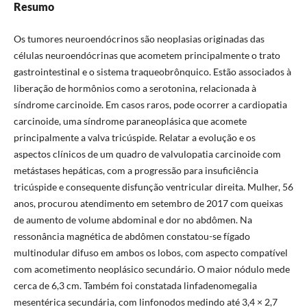
Resumo
Os tumores neuroendócrinos são neoplasias originadas das
células neuroendócrinas que acometem principalmente o trato
gastrointestinal e o sistema traqueobrônquico. Estão associados à
liberação de hormônios como a serotonina, relacionada à
síndrome carcinoide. Em casos raros, pode ocorrer a cardiopatia
carcinoide, uma síndrome paraneoplásica que acomete
principalmente a valva tricúspide. Relatar a evolução e os
aspectos clínicos de um quadro de valvulopatia carcinoide com
metástases hepáticas, com a progressão para insuficiência
tricúspide e consequente disfunção ventricular direita. Mulher, 56
anos, procurou atendimento em setembro de 2017 com queixas
de aumento de volume abdominal e dor no abdômen. Na
ressonância magnética de abdômen constatou-se fígado
multinodular difuso em ambos os lobos, com aspecto compatível
com acometimento neoplásico secundário. O maior nódulo mede
cerca de 6,3 cm. Também foi constatada linfadenomegalia
mesentérica secundária, com linfonodos medindo até 3,4 × 2,7