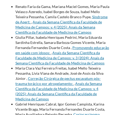
Renato Faria da Gama, Mariana Maciel Gomes, Maria Paula
Velasco Azeredo, Isabel Borges de Souza, Isabel Mello
Teixeira Pessanha, Camila Castelo Branco Pupe,
Síndrome
de Apert:
,
Anais da Semana Científica da Faculdade de
Medicina de Campos: v. 4 (2025): Anais da Semana
Científica da Faculdade de Medicina de Campos
Giulia Pillar, Isabela Henriques Pedrini, Maria Eduarda
Sardinha Estrella, Samara Barboza Gomes Vicente, Maria
Fernanda Fernandes Duarte Costa ,
Promovendo educação
em saúde com idosos:
,
Anais da Semana Científica da
Faculdade de Medicina de Campos: v. 3 (2024): Anais da
Semana Científica da Faculdade de Medicina de Campos
Maria Clara Vaz Ferreira Freitas, Isabel Mello Teixeira
Pessanha, Lívia Viana de Andrade, José de Assis da Silva
Júnior ,
Correção Cirúrgica de pectus excavatum pós-
trauma torácico por atropelamento:
,
Anais da Semana
Científica da Faculdade de Medicina de Campos: v. 4
(2025): Anais da Semana Científica da Faculdade de
Medicina de Campos
Gabriel Henriques Cabral, Igor Gomes Campista, Karina
Vicente Braga, Maria Fernanda Fernandes Duarte Costa,
Maria Auxiliadora Peixoto Peçanha,
Coriocarcinoma