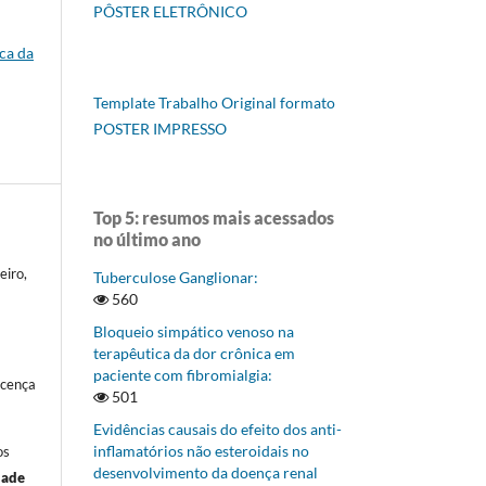
PÔSTER ELETRÔNICO
ica da
Template Trabalho Original formato
POSTER IMPRESSO
Top 5: resumos mais acessados
no último ano
eiro,
Tuberculose Ganglionar:
560
Bloqueio simpático venoso na
terapêutica da dor crônica em
paciente com fibromialgia:
icença
501
Evidências causais do efeito dos anti-
inflamatórios não esteroidais no
os
desenvolvimento da doença renal
dade