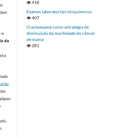
418
os
Exames laboratoriais bioquímicos:
rdam
407
O autoexame como estratégia de
diminuição da morbidade do câncer
s e
de mama
is da
281
eira
ciado
uição
mite
ualquer
o
ais,
e.