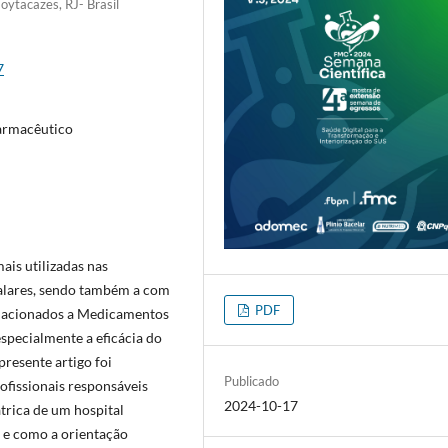
ytacazes, RJ- Brasil
7
Farmacêutico
ais utilizadas nas
talares, sendo também a com
PDF
elacionados a Medicamentos
pecialmente a eficácia do
presente artigo foi
Publicado
rofissionais responsáveis
2024-10-17
átrica de um hospital
 e como a orientação