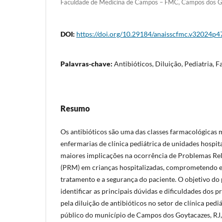
Faculdade de Medicina de Campos – FMC, Campos dos Go
DOI:
https://doi.org/10.29184/anaisscfmc.v32024p4
Palavras-chave:
Antibióticos, Diluição, Pediatria, 
Resumo
Os antibióticos são uma das classes farmacológicas m
enfermarias de clínica pediátrica de unidades hospi
maiores implicações na ocorrência de Problemas R
(PRM) em crianças hospitalizadas, comprometendo es
tratamento e a segurança do paciente. O objetivo do 
identificar as principais dúvidas e dificuldades dos p
pela diluição de antibióticos no setor de clínica pedi
público do município de Campos dos Goytacazes, RJ,