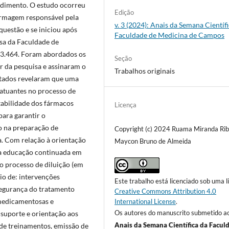
cedimento. O estudo ocorreu
Edição
ermagem responsável pela
v. 3 (2024): Anais da Semana Científ
uestão e se iniciou após
Faculdade de Medicina de Campos
sa da Faculdade de
3.464. Foram abordados os
Seção
ar da pesquisa e assinaram o
Trabalhos originais
ultados revelaram que uma
 atuantes no processo de
stabilidade dos fármacos
Licença
para garantir o
 na preparação de
Copyright (c) 2024 Ruama Miranda Rib
a. Com relação à orientação
Maycon Bruno de Almeida
 a educação continuada em
 o processo de diluição (em
io de: intervenções
Este trabalho está licenciado sob uma l
 segurança do tratamento
Creative Commons Attribution 4.0
 medicamentosas e
International License
.
Os autores do manuscrito submetido a
suporte e orientação aos
Anais da Semana Científica da Facul
 de treinamentos, emissão de