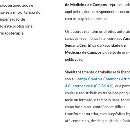
de Medicina de Campos
, representad
rmacoterapêuticos e
aqui pelo autor correspondente, conco
ia-se a importância do
com os seguintes termos:
dispensação de
o este profissional
Os autores mantêm os direitos autorai
armacoterapia.
concedem sem ônus financeiro aos
Ana
Semana Científica da Faculdade de
Medicina de Campos
o direito de prim
publicação.
Simultaneamente o trabalho está licen
sob a
Licença Creative Commons Atrib
4.0 Internacional (CC BY 4.0)
, que per
copiar e redistribuir os trabalhos por q
meio ou formato, e também para, tend
como base o seu conteúdo, reutilizar,
transformar ou criar, com propósitos leg
até comerciais, desde que citada a font