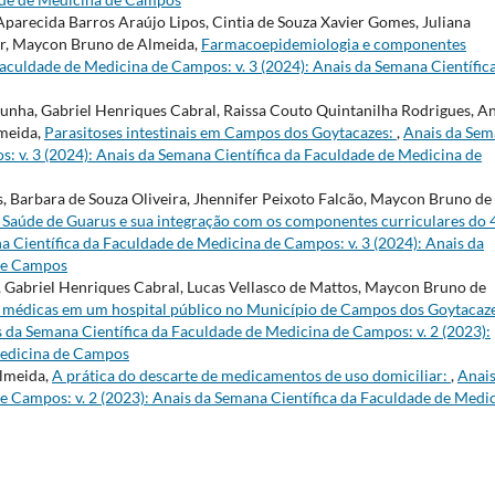
Aparecida Barros Araújo Lipos, Cintia de Souza Xavier Gomes, Juliana
ior, Maycon Bruno de Almeida,
Farmacoepidemiologia e componentes
aculdade de Medicina de Campos: v. 3 (2024): Anais da Semana Científic
Cunha, Gabriel Henriques Cabral, Raissa Couto Quintanilha Rodrigues, A
meida,
Parasitoses intestinais em Campos dos Goytacazes:
,
Anais da Se
: v. 3 (2024): Anais da Semana Científica da Faculdade de Medicina de
 Barbara de Souza Oliveira, Jhennifer Peixoto Falcão, Maycon Bruno de
Saúde de Guarus e sua integração com os componentes curriculares do 
a Científica da Faculdade de Medicina de Campos: v. 3 (2024): Anais da
 de Campos
, Gabriel Henriques Cabral, Lucas Vellasco de Mattos, Maycon Bruno de
es médicas em um hospital público no Município de Campos dos Goytacaz
 da Semana Científica da Faculdade de Medicina de Campos: v. 2 (2023):
Medicina de Campos
Almeida,
A prática do descarte de medicamentos de uso domiciliar:
,
Anais
e Campos: v. 2 (2023): Anais da Semana Científica da Faculdade de Medi