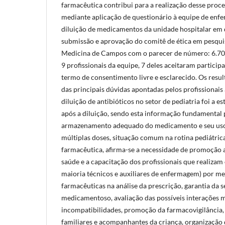
farmacêutica contribui para a realização desse pro
mediante aplicação de questionário à equipe de enf
diluição de medicamentos da unidade hospitalar em q
submissão e aprovação do comitê de ética em pesqui
Medicina de Campos com o parecer de número: 6.70
9 profissionais da equipe, 7 deles aceitaram particip
termo de consentimento livre e esclarecido. Os res
das principais dúvidas apontadas pelos profissionais
diluição de antibióticos no setor de pediatria foi a e
após a diluição, sendo esta informação fundamental 
armazenamento adequado do medicamento e seu uso
múltiplas doses, situação comum na rotina pediátric
farmacêutica, afirma-se a necessidade de promoção
saúde e a capacitação dos profissionais que realizam
maioria técnicos e auxiliares de enfermagem) por me
farmacêuticas na análise da prescrição, garantia da
medicamentoso, avaliação das possíveis interações
incompatibilidades, promoção da farmacovigilância, 
familiares e acompanhantes da criança, organização