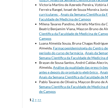
Victoria Martins de Azeredo Pereira, Vytória 
Ferreira Rangel, Isnael de Souza Moreira Jun
curriculares:
,
Anais da Semana Científica da F
Faculdade de Medicina de Campos
Milena Tavares Pandino, Adrielly Martins da 
Beatriz Benjamim Viana, Maycon Bruno de Al
Científica da Faculdade de Medicina de Campos
Campos
Luana Almeida Souza, Bruna Chagas Rodrigues,
Almeida,
Farmacoepidemiologia do Centro de 
período do curso de farmácia
,
Anais da Seman
Semana Científica da Faculdade de Medicina
Brayan de Sousa Santos, André Caldas Alecrin
Almeida,
Análise da qualidade das prescriçõ
antes e depois do prontuário eletrônico
,
Anais
Anais da Semana Científica da Faculdade de 
Pablo Tavares de Oliveira, Maycon Bruno de 
Semana Científica da Faculdade de Medicina d
de Campos
1
2
>
>>