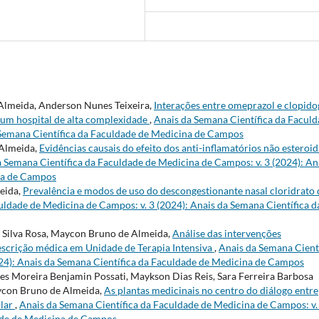
 Almeida, Anderson Nunes Teixeira,
Interações entre omeprazol e clopido
 um hospital de alta complexidade
,
Anais da Semana Científica da Facul
 Semana Científica da Faculdade de Medicina de Campos
 Almeida,
Evidências causais do efeito dos anti-inflamatórios não esteroid
 Semana Científica da Faculdade de Medicina de Campos: v. 3 (2024): An
na de Campos
eida,
Prevalência e modos de uso do descongestionante nasal cloridrato 
uldade de Medicina de Campos: v. 3 (2024): Anais da Semana Científica d
da Silva Rosa, Maycon Bruno de Almeida,
Análise das intervenções
rescrição médica em Unidade de Terapia Intensiva
,
Anais da Semana Cient
24): Anais da Semana Científica da Faculdade de Medicina de Campos
s Moreira Benjamin Possati, Maykson Dias Reis, Sara Ferreira Barbosa
aycon Bruno de Almeida,
As plantas medicinais no centro do diálogo entre
ular
,
Anais da Semana Científica da Faculdade de Medicina de Campos: v.
dade de Medicina de Campos