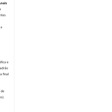
Anais
e
ntes
 a
fica e
padrão
a final
 de
es).