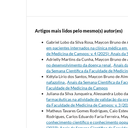
Artigos mais lidos pelo mesmo(s) autor(es)
Gabriel Lobo da Silva Rosa, Maycon Bruno de
em pacientes internados na clínica médica em
de Medicina de Campos: v. 4 (2025): Anais da
Adrielly Martins da Cunha, Maycon Bruno de
no desenvolvimento da doença renal
,
Anais da
da Semana Científica da Faculdade de Medici
Kétyla Lírio dos Santos, Maycon Bruno de Alm
nafazolina
,
Anais da Semana Científica da Fac
Faculdade de Medicina de Campos
Juliana da Silva Junqueira, Alessandra Lobo 
farmacêuticas na atividade de validação da p
da Faculdade de Medicina de Campos: v. 3 (20
Matheus Tavares Gomes Rodrigues, Caio Esteve
Rodrigues, Carlos Eduardo Faria Ferreira, M
conhecimento científico e conhecimento pop
(2023): Anais da Semana Científica da Facul