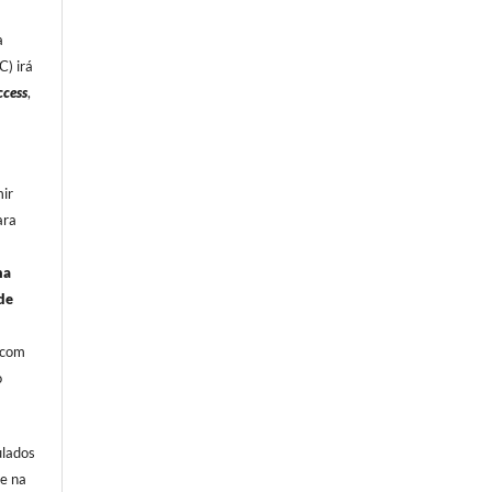
a
) irá
cess
,
ir
ara
na
de
, com
o
ulados
ne na