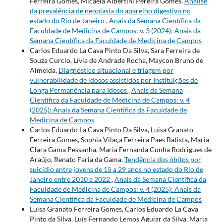
Ferreira Gomes, Micaela Albertini Pereira Gomes,
Análise
da prevalência de neoplasia do aparelho digestivo no
estado do Rio de Janeiro
,
Anais da Semana Científica da
Faculdade de Medicina de Campos: v. 3 (2024): Anais da
Semana Científica da Faculdade de Medicina de Campos
Carlos Eduardo La Cava Pinto Da Silva, Sara Ferreira de
Souza Curcio, Lívia de Andrade Rocha, Maycon Bruno de
Almeida,
Diagnóstico situacional e triagem por
vulnerabilidade de idosos assistidos por Instituições de
Longa Permanência para Idosos
,
Anais da Semana
Científica da Faculdade de Medicina de Campos: v. 4
(2025): Anais da Semana Científica da Faculdade de
Medicina de Campos
Carlos Eduardo La Cava Pinto Da Silva, Luisa Granato
Ferreira Gomes, Sophia Vilaça Ferreira Paes Batista, Maria
Clara Gama Pessanha, Maria Fernanda Cunha Rodrigues de
Araújo, Renato Faria da Gama,
Tendência dos óbitos por
suicídio entre jovens de 15 a 29 anos no estado do Rio de
Janeiro entre 2010 e 2022
,
Anais da Semana Científica da
Faculdade de Medicina de Campos: v. 4 (2025): Anais da
Semana Científica da Faculdade de Medicina de Campos
Luisa Granato Ferreira Gomes, Carlos Eduardo La Cava
Pinto da Silva, Luís Fernando Lemos Aguiar da Silva, Maria