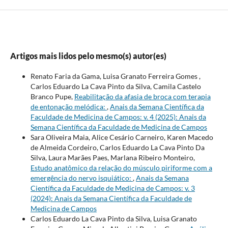
Artigos mais lidos pelo mesmo(s) autor(es)
Renato Faria da Gama, Luisa Granato Ferreira Gomes ,
Carlos Eduardo La Cava Pinto da Silva, Camila Castelo
Branco Pupe,
Reabilitação da afasia de broca com terapia
de entonação melódica:
,
Anais da Semana Científica da
Faculdade de Medicina de Campos: v. 4 (2025): Anais da
Semana Científica da Faculdade de Medicina de Campos
Sara Oliveira Maia, Alice Cesário Carneiro, Karen Macedo
de Almeida Cordeiro, Carlos Eduardo La Cava Pinto Da
Silva, Laura Marães Paes, Marlana Ribeiro Monteiro,
Estudo anatômico da relação do músculo piriforme com a
emergência do nervo isquiático:
,
Anais da Semana
Científica da Faculdade de Medicina de Campos: v. 3
(2024): Anais da Semana Científica da Faculdade de
Medicina de Campos
Carlos Eduardo La Cava Pinto da Silva, Luisa Granato