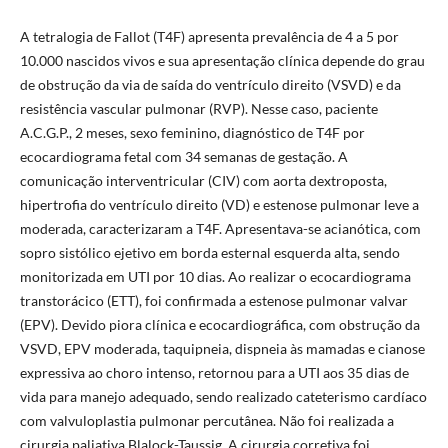
A tetralogia de Fallot (T4F) apresenta prevalência de 4 a 5 por
10.000 nascidos vivos e sua apresentação clínica depende do grau
de obstrução da via de saída do ventrículo direito (VSVD) e da
resistência vascular pulmonar (RVP). Nesse caso, paciente
A.C.G.P., 2 meses, sexo feminino, diagnóstico de T4F por
ecocardiograma fetal com 34 semanas de gestação. A
comunicação interventricular (CIV) com aorta dextroposta,
hipertrofia do ventrículo direito (VD) e estenose pulmonar leve a
moderada, caracterizaram a T4F. Apresentava-se acianótica, com
sopro sistólico ejetivo em borda esternal esquerda alta, sendo
monitorizada em UTI por 10 dias. Ao realizar o ecocardiograma
transtorácico (ETT), foi confirmada a estenose pulmonar valvar
(EPV). Devido piora clínica e ecocardiográfica, com obstrução da
VSVD, EPV moderada, taquipneia, dispneia às mamadas e cianose
expressiva ao choro intenso, retornou para a UTI aos 35 dias de
vida para manejo adequado, sendo realizado cateterismo cardíaco
com valvuloplastia pulmonar percutânea. Não foi realizada a
cirurgia paliativa Blalock-Taussig. A cirurgia corretiva foi