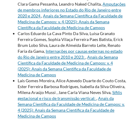
Clara Gama Pessanha, Leandro Naked Chalita,
Amputações
de membros inferiores no Estado do Rio de Janeiro entre
2020 e 2024
,
Anais da Semana Científica da Faculdade de
Medicina de Campos: v. 4 (2025): Anais da Semana
Científica da Faculdade de Medicina de Campos
Carlos Eduardo La Cava Pinto Da Silva, Luisa Granato
Ferreira Gomes, Sophia Vilaça Ferreira Paes Batista, Erick
Brum Lobo Silva, Laura de Almeida Barreto Leite, Renato
Faria da Gama,
Internações por causas externas no estado
do Rio de Janeiro entre 2010 e 2023:
,
Anais da Semana
Científica da Faculdade de Medicina de Campos: v. 4
(2025): Anais da Semana Científica da Faculdade de
Medicina de Campos
Laís Gomes Moreira, Alice Azevedo Duarte do Couto Costa,
Ester Ferreira Barbosa Rodrigues, Isabella da Silva Oliveira,
Milena Araújo Mussi , Jane Carla Viana Neves Silva,
Sífilis
gestacional e risco de transmissão vertical:
,
Anais da
Semana Científica da Faculdade de Medicina de Campos: v.
4 (2025): Anais da Semana Científica da Faculdade de
Medicina de Campos