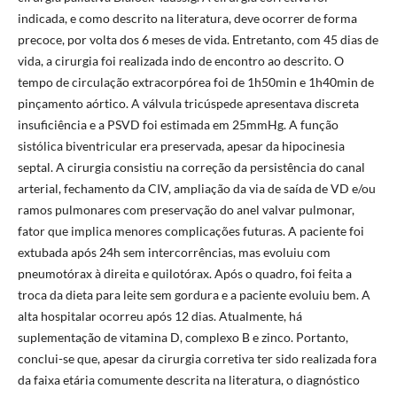
indicada, e como descrito na literatura, deve ocorrer de forma
precoce, por volta dos 6 meses de vida. Entretanto, com 45 dias de
vida, a cirurgia foi realizada indo de encontro ao descrito. O
tempo de circulação extracorpórea foi de 1h50min e 1h40min de
pinçamento aórtico. A válvula tricúspede apresentava discreta
insuficiência e a PSVD foi estimada em 25mmHg. A função
sistólica biventricular era preservada, apesar da hipocinesia
septal. A cirurgia consistiu na correção da persistência do canal
arterial, fechamento da CIV, ampliação da via de saída de VD e/ou
ramos pulmonares com preservação do anel valvar pulmonar,
fator que implica menores complicações futuras. A paciente foi
extubada após 24h sem intercorrências, mas evoluiu com
pneumotórax à direita e quilotórax. Após o quadro, foi feita a
troca da dieta para leite sem gordura e a paciente evoluiu bem. A
alta hospitalar ocorreu após 12 dias. Atualmente, há
suplementação de vitamina D, complexo B e zinco. Portanto,
conclui-se que, apesar da cirurgia corretiva ter sido realizada fora
da faixa etária comumente descrita na literatura, o diagnóstico